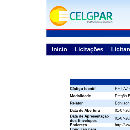
Início
Licitações
Licita
Código Identif.
PE LAZ-
Modalidade
Pregão E
Relator
Ednilson
Data de Abertura
01-07-20
Data de Apresentação
01-07-20
dos Envelopes
Endereço
http://ww
Condição para