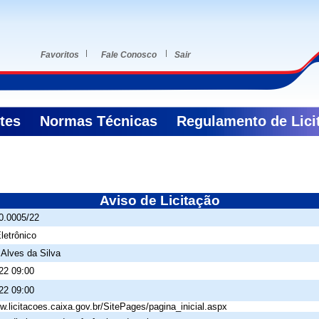
Favoritos
Fale Conosco
Sair
ntes
Normas Técnicas
Regulamento de Lici
Aviso de Licitação
0.0005/22
letrônico
 Alves da Silva
22 09:00
22 09:00
w.licitacoes.caixa.gov.br/SitePages/pagina_inicial.aspx