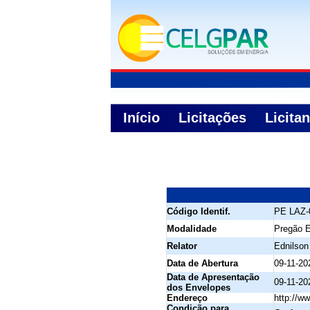
Início
Licitações
Licita
Código Identif.
PE LAZ-
Modalidade
Pregão E
Relator
Ednilson
Data de Abertura
09-11-20
Data de Apresentação
09-11-20
dos Envelopes
Endereço
http://ww
Condição para