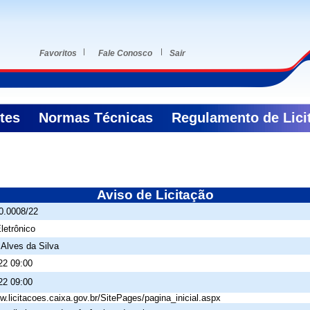
Favoritos
Fale Conosco
Sair
ntes
Normas Técnicas
Regulamento de Lici
Aviso de Licitação
0.0008/22
letrônico
 Alves da Silva
22 09:00
22 09:00
w.licitacoes.caixa.gov.br/SitePages/pagina_inicial.aspx